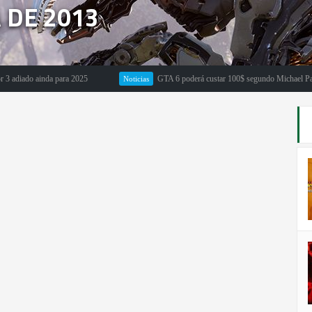
 DE 2013
 ainda para 2025
GTA 6 poderá custar 100$ segundo Michael Pachter
Noticias