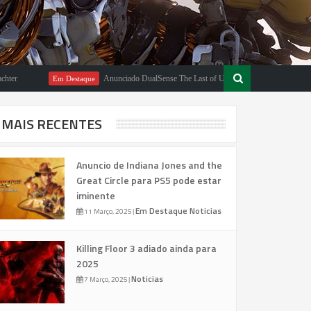
Anunciado DualSense The Last of Us Limited Edition
Em Destaque
Em Desta
MAIS RECENTES
Anuncio de Indiana Jones and the
Great Circle para PS5 pode estar
iminente
Em Destaque
Noticias
11 Março, 2025
|
Killing Floor 3 adiado ainda para
2025
Noticias
7 Março, 2025
|