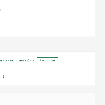
o
embro - Your Games Zone
Responder
[…]