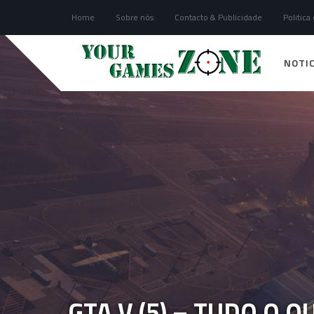
Home
Sobre nós
Contacto & Publicidade
Politica
NOTIC
GTA V (5) – TUDO O 