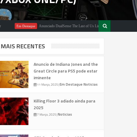
Anunciado DualSense The Last of Us Limited Edition
Em Destaque
Em Destaq
MAIS RECENTES
Anuncio de Indiana Jones and the
Great Circle para PS5 pode estar
iminente
Em Destaque
Noticias
11 Março, 2025
|
Killing Floor 3 adiado ainda para
2025
Noticias
7 Março, 2025
|