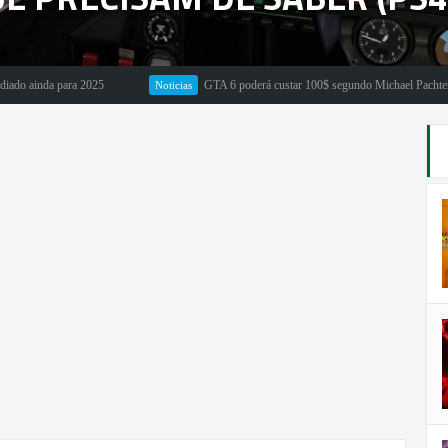
inda para 2025
GTA 6 poderá custar 100$ segundo Michael Pachter
Noticias