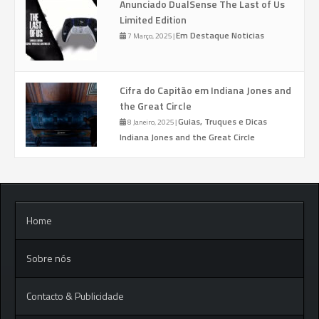
Anunciado DualSense The Last of Us
Limited Edition
Em Destaque
Noticias
7 Março, 2025
|
Cifra do Capitão em Indiana Jones and
the Great Circle
Guias, Truques e Dicas
8 Janeiro, 2025
|
Indiana Jones and the Great Circle
Home
Sobre nós
Contacto & Publicidade