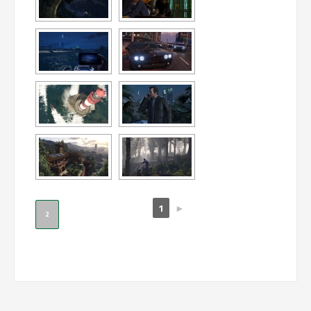
1
►
2