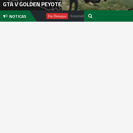
GTA V GOLDEN PEYOTE
NOTICAS
do Michael Pachter
Anunciado DualSense The Last of Us Limited Ed
Em Destaque