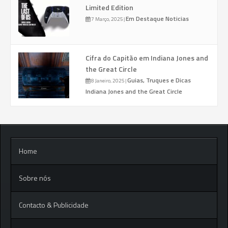
Limited Edition
Em Destaque
Noticias
7 Março, 2025
|
Cifra do Capitão em Indiana Jones and
the Great Circle
Guias, Truques e Dicas
8 Janeiro, 2025
|
Indiana Jones and the Great Circle
Home
Sobre nós
Contacto & Publicidade