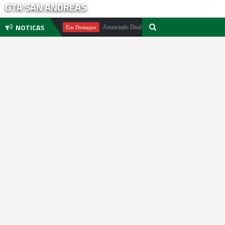
GTA SAN ANDREAS
NOTICAS
hael Pachter
Anunciado DualSense The Last of Us Limited Edition
Em Destaque