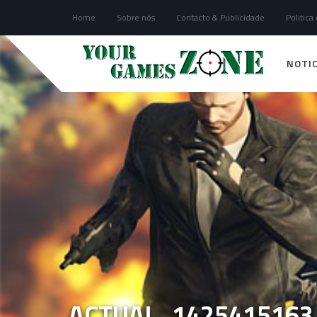
Home
Sobre nós
Contacto & Publicidade
Politica
NOTIC
ACTUAL_1425415163