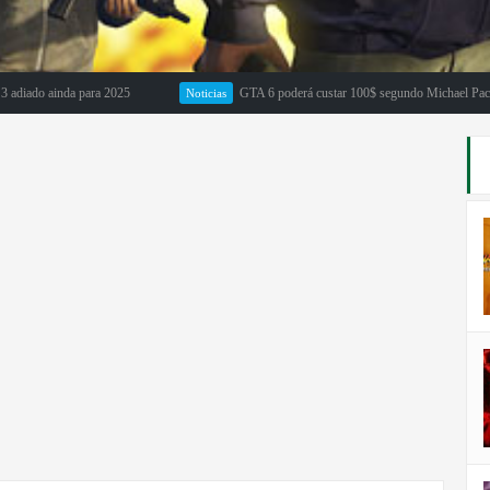
 ainda para 2025
GTA 6 poderá custar 100$ segundo Michael Pachter
Noticias