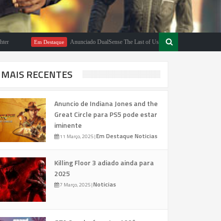
Anunciado DualSense The Last of Us Limited Edition
Em Destaque
Em Dest
MAIS RECENTES
Anuncio de Indiana Jones and the
Great Circle para PS5 pode estar
iminente
Em Destaque
Noticias
11 Março, 2025
|
Killing Floor 3 adiado ainda para
2025
Noticias
7 Março, 2025
|