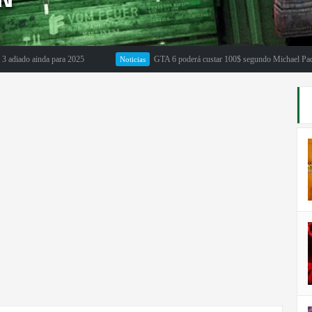
 ainda para 2025
GTA 6 poderá custar 100$ segundo Michael Pachter
Noticias