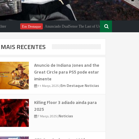
Anunciado DualSense The Last of Us Limited Edition
Em Destaque
Em Dest
MAIS RECENTES
Anuncio de Indiana Jones and the
Great Circle para PS5 pode estar
iminente
Em Destaque
Noticias
11 Março, 2025
|
Killing Floor 3 adiado ainda para
2025
Noticias
7 Março, 2025
|