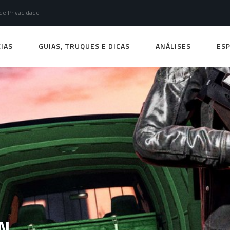
 de Privacidade
IAS
GUIAS, TRUQUES E DICAS
ANÁLISES
ESP
N