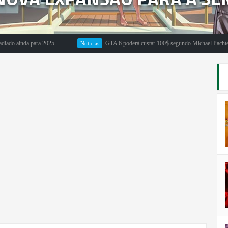
nda para 2025
GTA 6 poderá custar 100$ segundo Michael Pachter
Noticias