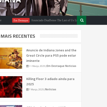
Anunciado DualSense The Last of Us Limited Edition
Em Destaque
Em Destaqu
MAIS RECENTES
Anuncio de Indiana Jones and the
Great Circle para PS5 pode estar
iminente
Em Destaque
Noticias
11 Março, 2025
|
Killing Floor 3 adiado ainda para
2025
Noticias
7 Março, 2025
|