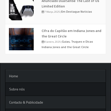
Anunciado DualSense The Last of Us
Limited Edition
Em Destaque
Noticias
7 Março, 2025
|
Cifra do Capitão em Indiana Jones and
the Great Circle
Guias, Truques e Dicas
8 Janeiro, 2025
|
Indiana Jones and the Great Circle
Home
Sobre nós
Contacto & Publicidade