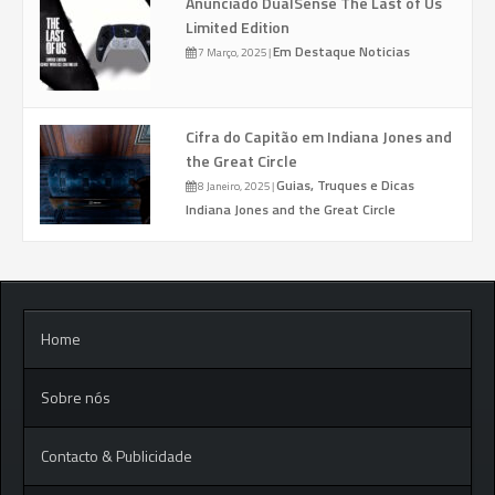
Anunciado DualSense The Last of Us
Limited Edition
Em Destaque
Noticias
7 Março, 2025
|
Cifra do Capitão em Indiana Jones and
the Great Circle
Guias, Truques e Dicas
8 Janeiro, 2025
|
Indiana Jones and the Great Circle
Home
Sobre nós
Contacto & Publicidade