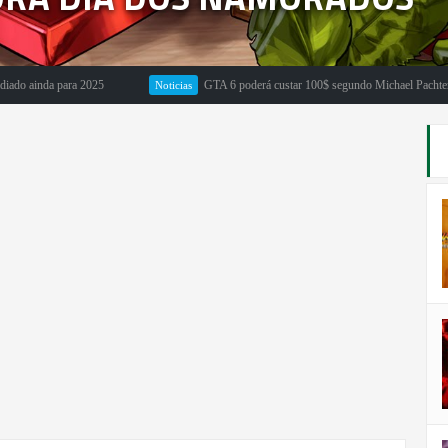
nda para 2025
GTA 6 poderá custar 100$ segundo Michael Pachter
Noticias