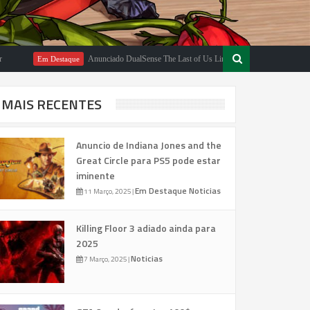
Anunciado DualSense The Last of Us Limited Edition
Em Destaque
Em Destaqu
MAIS RECENTES
Anuncio de Indiana Jones and the
Great Circle para PS5 pode estar
iminente
Em Destaque
Noticias
11 Março, 2025
|
Killing Floor 3 adiado ainda para
2025
Noticias
7 Março, 2025
|