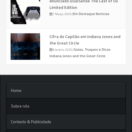
Anunciado DualSense The Last of Us
Limited Edition
Em Destaque
Noticias
7 Março, 2025
|
Cifra do Capitão em Indiana Jones and
the Great Circle
Guias, Truques e Dicas
8 Janeiro, 2025
|
Indiana Jones and the Great Circle
Home
Sobre nós
Contacto & Publicidade