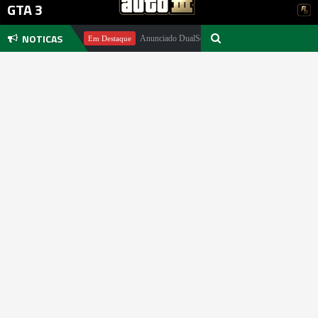
GTA 3
NOTICAS
ael Pachter
Anunciado DualSense The Last of Us Limited Edition
Em Destaque