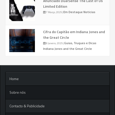
Anunciado DualSense The Last of Us
Limited Edition
Em Destaque
Noticias
7 Março, 2025
|
Cifra do Capitão em Indiana Jones and
the Great Circle
Guias, Truques e Dicas
8 Janeiro, 2025
|
Indiana Jones and the Great Circle
Home
Sobre nós
Contacto & Publicidade