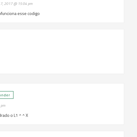
 17, 2017 @ 15:04 pm
funciona esse codigo
onder
5 pm
drado o L1 ^ ^ X