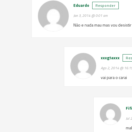
Eduardo
Responder
Jan 3, 2014 @ 0:01 am
Não e nada mau mas vou desistir
xxxgtaxxx
Re
Ago 2, 2014 @ 16:1
vai para o carai
Fif
Jul
mal