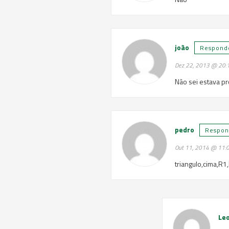
joão
Respond
Dez 22, 2013 @ 20:
Não sei estava p
pedro
Respon
Out 11, 2014 @ 11:
triangulo,cima,R1
Le