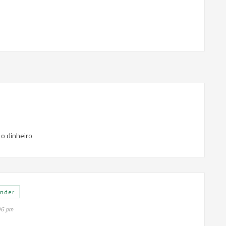
 o dinheiro
nder
06 pm