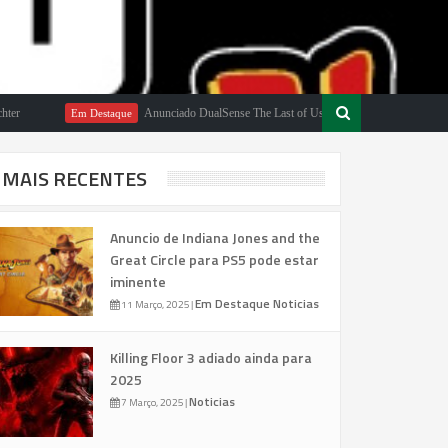
Anunciado DualSense The Last of Us Limited Edition
Em Destaque
Em Dest
MAIS RECENTES
Anuncio de Indiana Jones and the
Great Circle para PS5 pode estar
iminente
Em Destaque
Noticias
11 Março, 2025
|
Killing Floor 3 adiado ainda para
2025
Noticias
7 Março, 2025
|