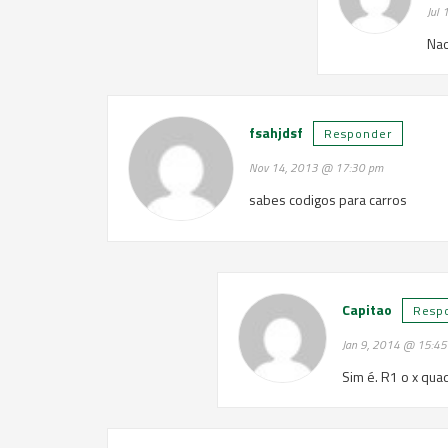
Jul
Nao
fsahjdsf
Responder
Nov 14, 2013 @ 17:30 pm
sabes codigos para carros
Capitao
Resp
Jan 9, 2014 @ 15:4
Sim é. R1 o x qua