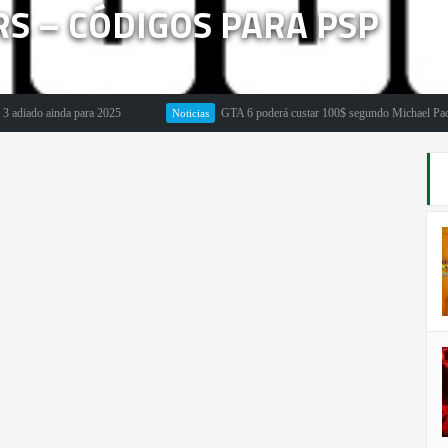
S – CÓDIGOS PARA PSP
 ainda para 2025
GTA 6 poderá custar 100$ segundo Michael Pachter
Noticias