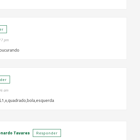
er
17 pm
roucurando
der
04 am
,L1,x,quadrado,bola,esquerda
onardo Tavares
Responder