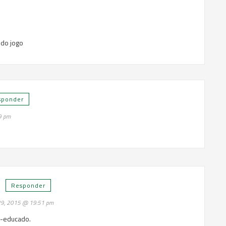
 do jogo
sponder
9 pm
i
Responder
 29, 2015 @ 19:51 pm
-educado.