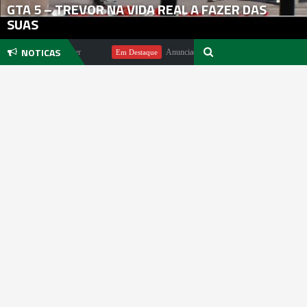
GTA 5 – TREVOR NA VIDA REAL A FAZER DAS
SUAS
NOTICAS
ndo Michael Pachter
Anunciado DualSense The Last of Us Limited E
Em Destaque