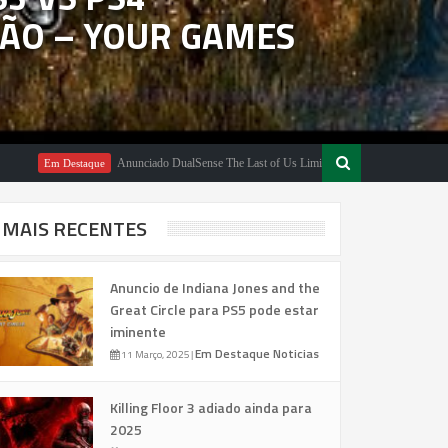
ÃO – YOUR GAMES
Anunciado DualSense The Last of Us Limited Edition
Em Destaque
Em Destaque
MAIS RECENTES
Anuncio de Indiana Jones and the
Great Circle para PS5 pode estar
iminente
Em Destaque
Noticias
11 Março, 2025
|
Killing Floor 3 adiado ainda para
2025