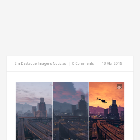
Em Destaque
Imagens
Noticias
|
0 Comments
|
13 Abr 2015