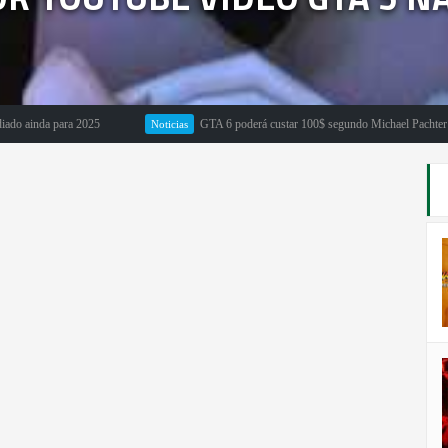
nda para 2025
GTA 6 poderá custar 100$ segundo Michael Pachter
Noticias