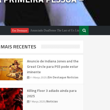
Anunciado DualSense The Last of Us Limited Edition
Em Destaque
Em Destaqu
MAIS RECENTES
Anuncio de Indiana Jones and the
Great Circle para PS5 pode estar
iminente
Em Destaque
Noticias
11 Março, 2025
|
Killing Floor 3 adiado ainda para
2025
Noticias
7 Março, 2025
|