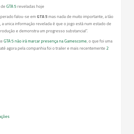
s de
GTA 5
reveladas hoje
sperado falou-se em
GTA 5
mas nada de muito importante, a tão
, a unica informação revelada é que o jogo está num estado de
produção e demonstra um progresso substancial”.
te
GTA 5 não irá marcar presença na Gamescome
, o que foi uma
o até agora pela companhia foi o trailer e mais recentemente
2
zações