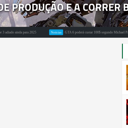
DE PRODUÇÃO E A CORRER 
do ainda para 2025
GTA 6 poderá custar 100$ segundo Michael Pachter
Noticias