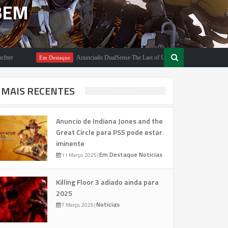
BEM
Anunciado DualSense The Last of Us Limited Edition
Em Destaque
Em Des
MAIS RECENTES
Anuncio de Indiana Jones and the
Great Circle para PS5 pode estar
iminente
Em Destaque
Noticias
11 Março, 2025
|
Killing Floor 3 adiado ainda para
2025
Noticias
7 Março, 2025
|