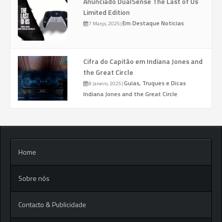
Anunciado DualSense The Last of Us
Limited Edition
Em Destaque
Noticias
7 Março, 2025
|
Cifra do Capitão em Indiana Jones and
the Great Circle
Guias, Truques e Dicas
8 Janeiro, 2025
|
Indiana Jones and the Great Circle
Home
Sobre nós
Contacto & Publicidade