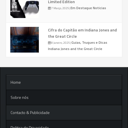
Limited Edition
Em Destaque
Noticias
7 Março, 2025
|
Cifra do Capitão em Indiana Jones and
the Great Circle
Guias, Truques e Dicas
8 Janeiro, 2025
|
Indiana Jones and the Great Circle
Home
Sobre nós
Contacto & Publicidade
Politica de Privacidade