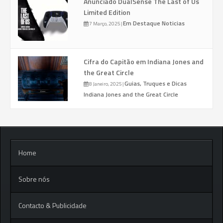
Anunciado DualSense The Last of Us
Limited Edition
Em Destaque
Noticias
7 Março, 2025
|
Cifra do Capitão em Indiana Jones and
the Great Circle
Guias, Truques e Dicas
8 Janeiro, 2025
|
Indiana Jones and the Great Circle
Home
Sobre nós
Contacto & Publicidade