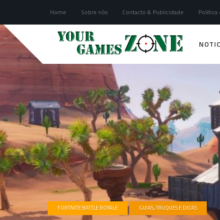
Home
Sobre nós
Contacto & Publicidade
Politica
NOTIC
FORTNITE BATTLE ROYALE
GUIAS, TRUQUES E DICAS