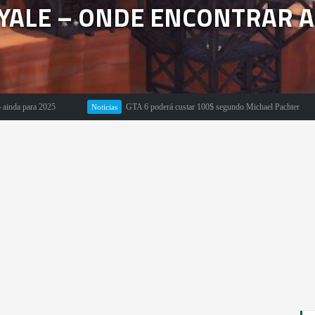
OYALE – ONDE ENCONTRAR
025
GTA 6 poderá custar 100$ segundo Michael Pachter
Noticias
Em Des