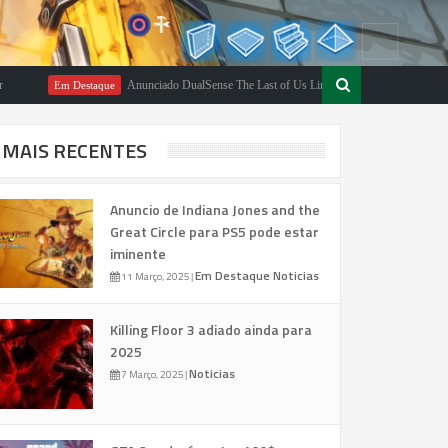
Anunciado DualSense The Last of Us Limited Edition
Em Destaque
Em Destaqu
MAIS RECENTES
Anuncio de Indiana Jones and the
Great Circle para PS5 pode estar
iminente
Em Destaque
Noticias
11 Março, 2025
|
Killing Floor 3 adiado ainda para
2025
Noticias
7 Março, 2025
|