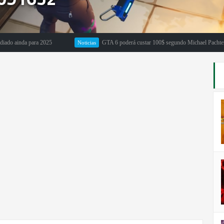
nda para 2025
GTA 6 poderá custar 100$ segundo Michael Pachter
Noticias