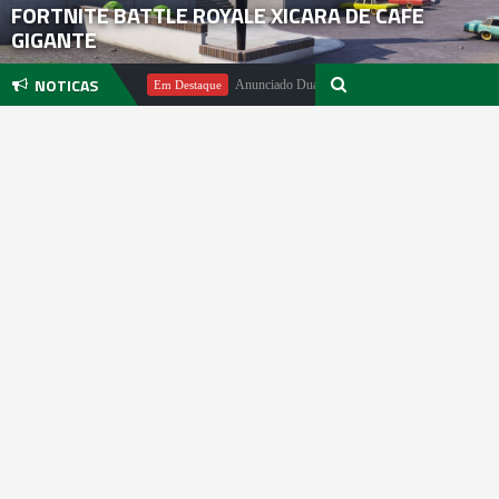
FORTNITE BATTLE ROYALE XICARA DE CAFE
GIGANTE
NOTICAS
chael Pachter
Anunciado DualSense The Last of Us Limited Edition
Em Destaque