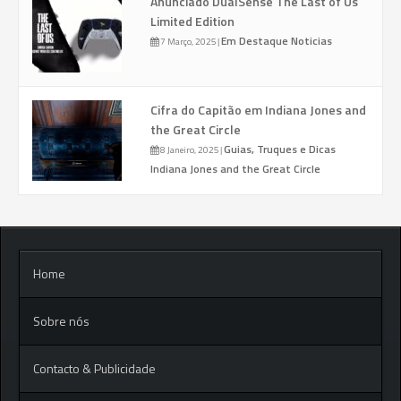
Anunciado DualSense The Last of Us
Limited Edition
Em Destaque
Noticias
7 Março, 2025
|
Cifra do Capitão em Indiana Jones and
the Great Circle
Guias, Truques e Dicas
8 Janeiro, 2025
|
Indiana Jones and the Great Circle
Home
Sobre nós
Contacto & Publicidade