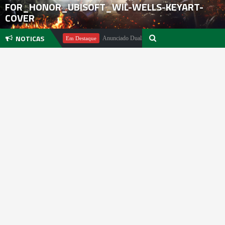
FOR_HONOR_UBISOFT_WIL-WELLS-KEYART-
COVER
NOTICAS
ael Pachter
Anunciado DualSense The Last of Us Limited Edition
Em Destaque