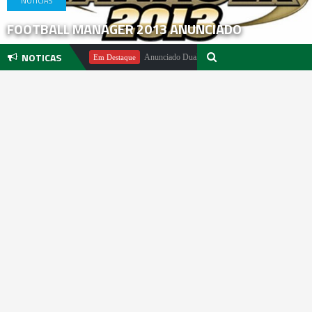
NOTICIAS
FOOTBALL MANAGER 2013 ANUNCIADO
NOTICAS
hael Pachter
Anunciado DualSense The Last of Us Limited Edition
Em Destaque