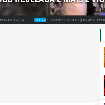
inda para 2025
GTA 6 poderá custar 100$ segundo Michael Pachter
Noticias