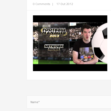
0 Comments
|
17 Out 2012