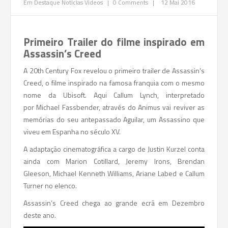
Em Destaque
Noticias
Videos
|
0 Comments
|
12 Mai 2016
Primeiro Trailer do filme inspirado em
Assassin’s Creed
A 20th Century Fox revelou o primeiro trailer de Assassin’s
Creed, o filme inspirado na famosa franquia com o mesmo
nome da Ubisoft. Aqui Callum Lynch, interpretado
por Michael Fassbender, através do Animus vai reviver as
memórias do seu antepassado Aguilar, um Assassino que
viveu em Espanha no século XV.
A adaptação cinematográfica a cargo de Justin Kurzel conta
ainda com Marion Cotillard, Jeremy Irons, Brendan
Gleeson, Michael Kenneth Williams, Ariane Labed e Callum
Turner no elenco.
Assassin’s Creed chega ao grande ecrã em Dezembro
deste ano.