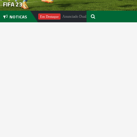
FIFA 23
NOTICAS
hael Pachter
Anunciado DualSense The Last of Us Limited Edition
Em Destaque