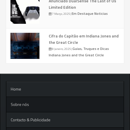
Anunciado DualSense The Last of Us
Limited Edition
Em Destaque
Noticias
7 Março, 2025
|
Cifra do Capitão em Indiana Jones and
the Great Circle
Guias, Truques e Dicas
8 Janeiro, 2025
|
Indiana Jones and the Great Circle
Home
Sobre nós
Contacto & Publicidade