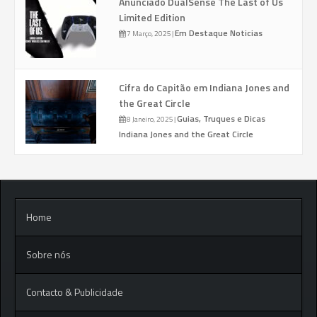
Anunciado DualSense The Last of Us
Limited Edition
Em Destaque
Noticias
7 Março, 2025
|
Cifra do Capitão em Indiana Jones and
the Great Circle
Guias, Truques e Dicas
8 Janeiro, 2025
|
Indiana Jones and the Great Circle
Home
Sobre nós
Contacto & Publicidade