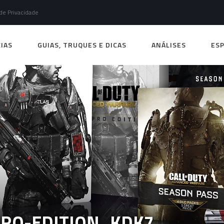
 de Privacidade
IAS
GUIAS, TRUQUES E DICAS
ANÁLISES
ESP
PRO-EDITION_KDK7