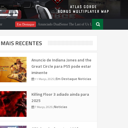
Anunciado DualSense The Last of Us Limited Edition
Em Destaque
Em Desta
MAIS RECENTES
Anuncio de Indiana Jones and the
Great Circle para PS5 pode estar
iminente
Em Destaque
Noticias
11 Março, 2025
|
Killing Floor 3 adiado ainda para
2025
Noticias
7 Março, 2025
|