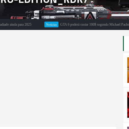
ainda para 2025
GTA 6 poderá custar 100$ segundo Michael Pachter
Noticias