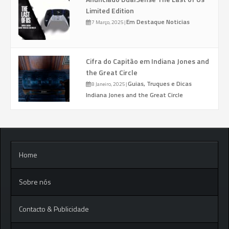
Limited Edition
Em Destaque
Noticias
7 Março, 2025
|
Cifra do Capitão em Indiana Jones and
the Great Circle
Guias, Truques e Dicas
8 Janeiro, 2025
|
Indiana Jones and the Great Circle
Home
Sobre nós
Contacto & Publicidade