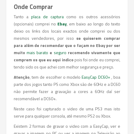
Onde Comprar
Tanto a
placa de captura
como os outros acessórios
(opcionais) comprei no
Ebay
, em baixo ao longo do texto
deixo os links dos locais exactos onde comprei ou dos
mesmos vendedores, por isso
se quiserem comprar
para além de recomendar que o façam no Ebay por ser
muito
mais barato
e
seguro
recomendo vivamente que
comprem os que eu aqui indico
pois foi onde eu comprei,
tendo sido os que achei com melhor segurança e preço.
Atenção
, tem de escolher o modelo
EasyCap DC60+
, boa
parte dos jogos tanto PS como Xbox são de 60Hz e a DC60
não permite fazer a gravação a cores a 60Hz daí ser
recomendável a DC60+.
Neste caso foi capturado o video de uma PS3 mas isto
serve para qualquer consola, até mesmo PS2 ou Xbox.
Existem 2 formas de gravar o video com a EasyCap, ver e
gravar a imagem no PC ou ver a imagem na Televisão ao