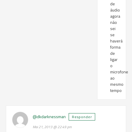
de
áudio
agora
não
sei
se
haverá
forma
de
ligar
o
microfone
ao
mesmo
tempo
@dkdarknessman
Responder
Mai 21, 2013 @ 22:49 pm