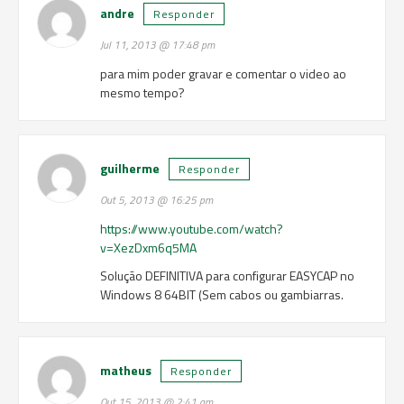
andre
Responder
Jul 11, 2013 @ 17:48 pm
para mim poder gravar e comentar o video ao
mesmo tempo?
guilherme
Responder
Out 5, 2013 @ 16:25 pm
https://www.youtube.com/watch?
v=XezDxm6q5MA
Solução DEFINITIVA para configurar EASYCAP no
Windows 8 64BIT (Sem cabos ou gambiarras.
matheus
Responder
Out 15, 2013 @ 2:41 am