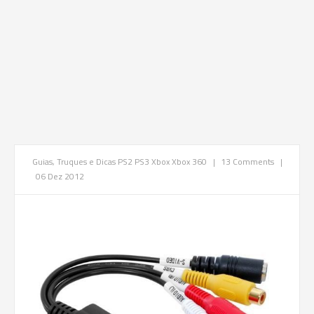
Guias, Truques e Dicas
PS2
PS3
Xbox
Xbox 360
|
13 Comments
|
06 Dez 2012