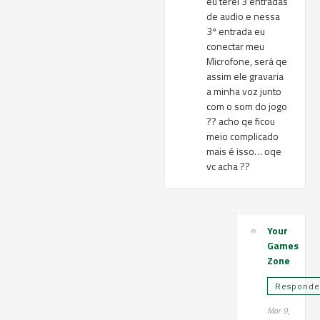
eu terei 3 entradas
de audio e nessa
3º entrada eu
conectar meu
Microfone, será qe
assim ele gravaria
a minha voz junto
com o som do jogo
?? acho qe ficou
meio complicado
mais é isso… oqe
vc acha ??
Your
Games
Zone
Responde
Mar 9,