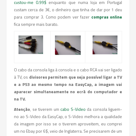
custou-me 0.99$
enquanto que numa loja em Portugal
custam cerca de 3€, o dinheiro que tinha de dar por 1 deu
para comprar 3. Como podem ver fazer
compras online
fica sempre mais barato.
O cabo da consola liga à consola e o cabo RCA vai ser ligado
à TV, os
divisores permitem que seja possível ligar a TV
e a PS3 ao mesmo tempo na EasyCap, a imagem vai
aparecer simultaneamente no ecrã do computador e
na TV.
Atenção
, se tiverem um
cabo S-Video
da consola liguem-
no ao S-Video da EasyCap, o S-Video melhora a qualidade
da imagem por isso se o tiverem aproveitem, eu comprei
um no Ebay por 6$, veio de Inglaterra. Se precisarem de um