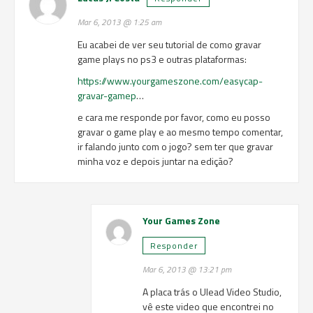
Mar 6, 2013 @ 1:25 am
Eu acabei de ver seu tutorial de como gravar
game plays no ps3 e outras plataformas:
https://www.yourgameszone.com/easycap-
gravar-gamep
…
e cara me responde por favor, como eu posso
gravar o game play e ao mesmo tempo comentar,
ir falando junto com o jogo? sem ter que gravar
minha voz e depois juntar na edição?
Your Games Zone
Responder
Mar 6, 2013 @ 13:21 pm
A placa trás o Ulead Video Studio,
vê este video que encontrei no