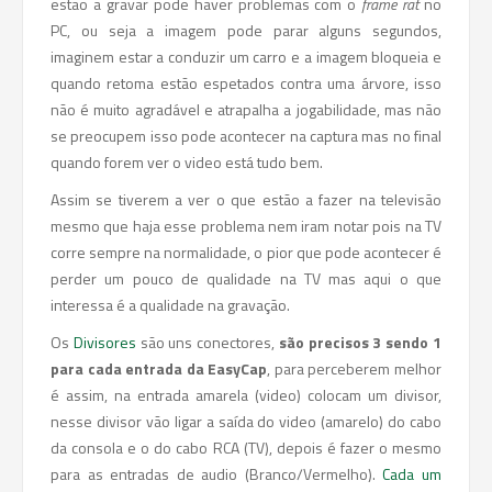
estão a gravar pode haver problemas com o
frame rat
no
PC, ou seja a imagem pode parar alguns segundos,
imaginem estar a conduzir um carro e a imagem bloqueia e
quando retoma estão espetados contra uma árvore, isso
não é muito agradável e atrapalha a jogabilidade, mas não
se preocupem isso pode acontecer na captura mas no final
quando forem ver o video está tudo bem.
Assim se tiverem a ver o que estão a fazer na televisão
mesmo que haja esse problema nem iram notar pois na TV
corre sempre na normalidade, o pior que pode acontecer é
perder um pouco de qualidade na TV mas aqui o que
interessa é a qualidade na gravação.
Os
Divisores
são uns conectores,
são precisos 3 sendo 1
para cada entrada da EasyCap
, para perceberem melhor
é assim, na entrada amarela (video) colocam um divisor,
nesse divisor vão ligar a saída do video (amarelo) do cabo
da consola e o do cabo RCA (TV), depois é fazer o mesmo
para as entradas de audio (Branco/Vermelho).
Cada um