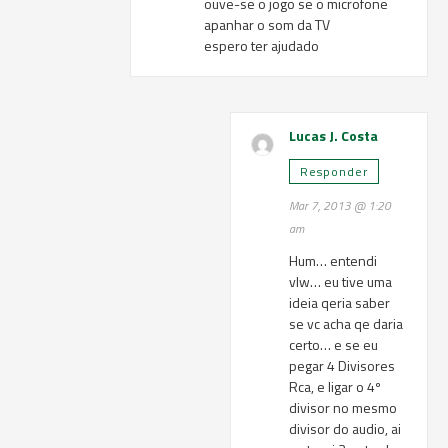
ouve-se o jogo se o microfone
apanhar o som da TV
espero ter ajudado
Lucas J. Costa
Responder
Mar 7, 2013 @ 1:20
am
Hum… entendi
vlw… eu tive uma
ideia qeria saber
se vc acha qe daria
certo… e se eu
pegar 4 Divisores
Rca, e ligar o 4º
divisor no mesmo
divisor do audio, ai