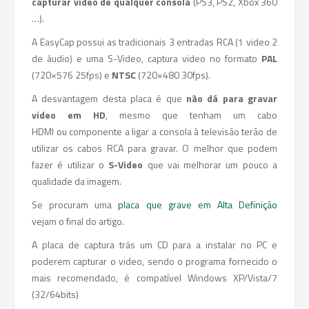
capturar video de qualquer consola
(PS3, PS2, Xbox 360
…).
A EasyCap possui as tradicionais 3 entradas RCA (1 video 2
de áudio) e uma S-Video, captura video no formato
PAL
(720×576 25fps) e
NTSC
(720×480 30fps).
A desvantagem desta placa é que
não dá para gravar
video em HD
, mesmo que tenham um cabo
HDMI ou componente a ligar a consola à televisão terão de
utilizar os cabos RCA para gravar. O melhor que podem
fazer é utilizar o
S-Video
que vai melhorar um pouco a
qualidade da imagem.
Se procuram uma
placa que grave em Alta Definição
vejam o final do artigo.
A placa de captura trás um CD para a instalar no PC e
poderem capturar o video, sendo o programa fornecido o
mais recomendado, é compatível Windows XP/Vista/7
(32/64bits)