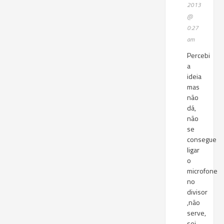
2013
@
0:27
am
Percebi
a
ideia
mas
não
dá,
não
se
consegue
ligar
o
microfone
no
divisor
,não
serve,
sei