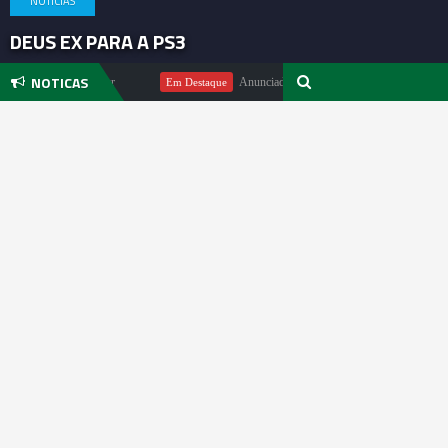
NOTICIAS
DEUS EX PARA A PS3
NOTICAS
ndo Michael Pachter
Anunciado DualSense The Last of Us Limited E
Em Destaque