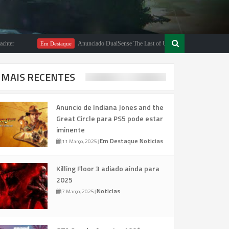
Anunciado DualSense The Last of Us Limited Edition
Em Destaque
Em De
MAIS RECENTES
Anuncio de Indiana Jones and the
Great Circle para PS5 pode estar
iminente
Em Destaque
Noticias
11 Março, 2025
|
Killing Floor 3 adiado ainda para
2025
Noticias
7 Março, 2025
|