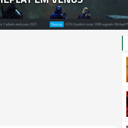
ado ainda para 2025
GTA 6 poderá custar 100$ segundo Michael Pachter
Noticias