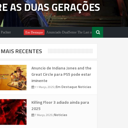
E AS DUAS GERAÇÕES
Anunciado DualSense The Last of Us Limited Edition
Em Destaque
Em 
MAIS RECENTES
Anuncio de Indiana Jones and the
Great Circle para PS5 pode estar
iminente
Em Destaque
Noticias
11 Março, 2025
|
Killing Floor 3 adiado ainda para
2025
Noticias
7 Março, 2025
|