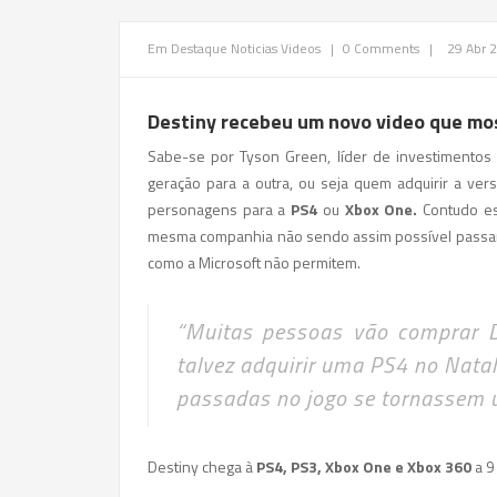
Em Destaque
Noticias
Videos
|
0 Comments
|
29 Abr 
Destiny recebeu um novo video que mo
Sabe-se por Tyson Green, líder de investimento
geração para a outra, ou seja quem adquirir a ve
personagens para a
PS4
ou
Xbox One.
Contudo est
mesma companhia não sendo assim possível passar 
como a Microsoft não permitem.
“Muitas pessoas vão comprar
talvez adquirir uma PS4 no Nata
passadas no jogo se tornassem u
Destiny chega à
PS4, PS3, Xbox One e Xbox 360
a 9