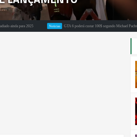
ainda para 2025
GTA 6 poderá custar 100$ segundo Michael Pachter
Noticias