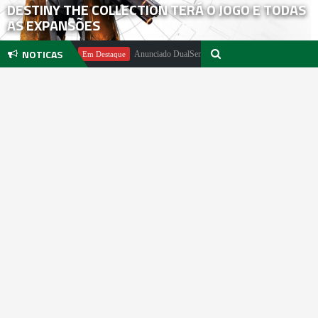
DESTINY THE COLLECTION TERÁ O JOGO E TODAS
AS EXPANSÕES
NOTICAS
l Pachter
Anunciado DualSense The Last of Us Limited Edition
Em Destaque