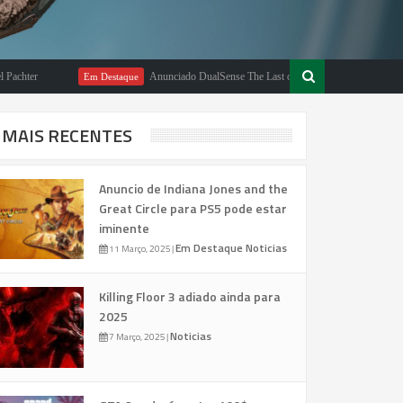
r
Anunciado DualSense The Last of Us Limited Edition
Em Destaque
Em
MAIS RECENTES
Anuncio de Indiana Jones and the
Great Circle para PS5 pode estar
iminente
Em Destaque
Noticias
11 Março, 2025
|
Killing Floor 3 adiado ainda para
2025
Noticias
7 Março, 2025
|