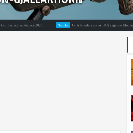
adiado ainda para 2025
GTA 6 poderá custar 100$ segundo Michael Pachte
Noticias