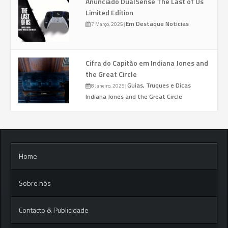
Anunciado DualSense The Last of Us
Limited Edition
Em Destaque
Noticias
7 Março, 2025
|
Cifra do Capitão em Indiana Jones and
the Great Circle
Guias, Truques e Dicas
8 Janeiro, 2025
|
Indiana Jones and the Great Circle
Home
Sobre nós
Contacto & Publicidade