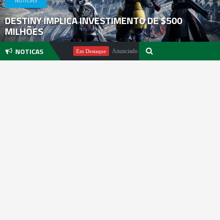
NOTICIAS
DESTINY IMPLICA INVESTIMENTO DE $500
MILHÕES
NOTICAS
 Michael Pachter
Anunciado DualSense The Last of Us Limited Editi
Em Destaque