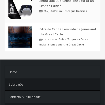
Anunciado DualSense The Last of Us
Limited Edition
Em Destaque
Noticias
7 Março, 2025
|
Cifra do Capitão em Indiana Jones and
the Great Circle
Guias, Truques e Dicas
8 Janeiro, 2025
|
Indiana Jones and the Great Circle
Home
Sobre nós
Contacto & Publicidade