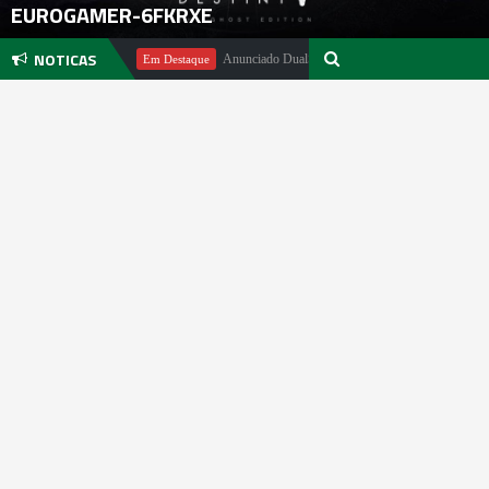
EUROGAMER-6FKRXE
NOTICAS
hael Pachter
Anunciado DualSense The Last of Us Limited Edition
Em Destaque