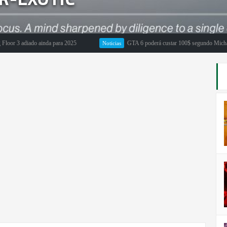
 3 adiado ainda para 2025
GTA 6 poderá custar 100$ segundo Michael Pach
Noticias