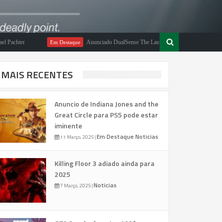
ter
Anunciado DualSense The Last of Us Limited Edition
Em Destaque
MAIS RECENTES
Anuncio de Indiana Jones and the
Great Circle para PS5 pode estar
iminente
Em Destaque
Noticias
11 Março, 2025
|
Killing Floor 3 adiado ainda para
2025
Noticias
7 Março, 2025
|