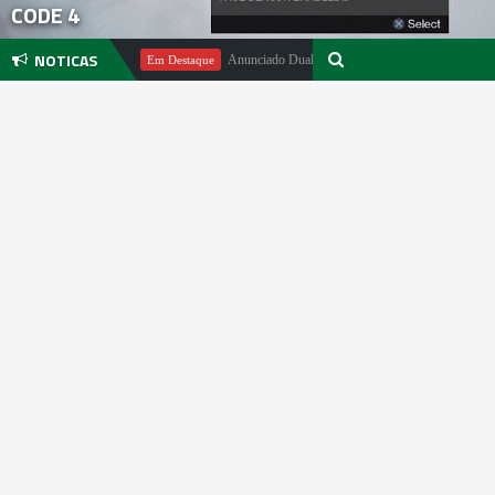
CODE 4
NOTICAS
hael Pachter
Anunciado DualSense The Last of Us Limited Edition
Em Destaque