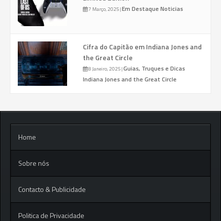
Em Destaque
Noticias
7 Março, 2025
|
Cifra do Capitão em Indiana Jones and
the Great Circle
Guias, Truques e Dicas
8 Janeiro, 2025
|
Indiana Jones and the Great Circle
Home
Sobre nós
Contacto & Publicidade
Politica de Privacidade