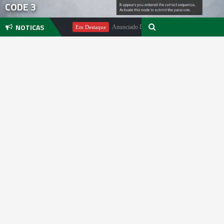
CODE 3
NOTICAS
Michael Pachter
Anunciado DualSense The Last of Us Limited Editi
Em Destaque