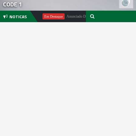
CODE 1
NOTICAS
Michael Pachter
Anunciado DualSense The Last of Us Limited Editio
Em Destaque