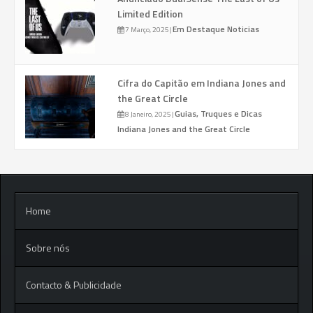
Limited Edition
Em Destaque
Noticias
7 Março, 2025
|
Cifra do Capitão em Indiana Jones and
the Great Circle
Guias, Truques e Dicas
8 Janeiro, 2025
|
Indiana Jones and the Great Circle
Home
Sobre nós
Contacto & Publicidade