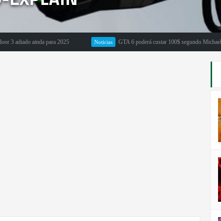
adiado ainda para 2025
GTA 6 poderá custar 100$ segundo Michael Pachte
Noticias