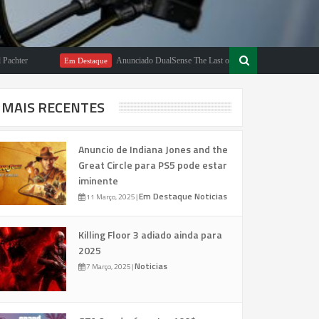
r
Anunciado DualSense The Last of Us Limited Edition
Em Destaque
Em
MAIS RECENTES
Anuncio de Indiana Jones and the
Great Circle para PS5 pode estar
iminente
Em Destaque
Noticias
11 Março, 2025
|
Killing Floor 3 adiado ainda para
2025
Noticias
7 Março, 2025
|