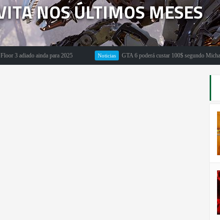
VITA NOS ÚLTIMOS MESES
adiado ainda para 2025
GTA 6 poderá custar 100$ segundo Michael Pachte
Noticias