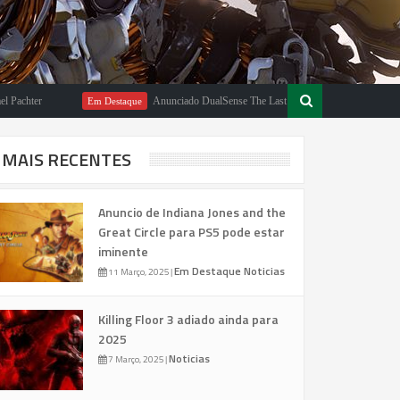
r
Anunciado DualSense The Last of Us Limited Edition
Em Destaque
Em
MAIS RECENTES
Anuncio de Indiana Jones and the
Great Circle para PS5 pode estar
iminente
Em Destaque
Noticias
11 Março, 2025
|
Killing Floor 3 adiado ainda para
2025
Noticias
7 Março, 2025
|