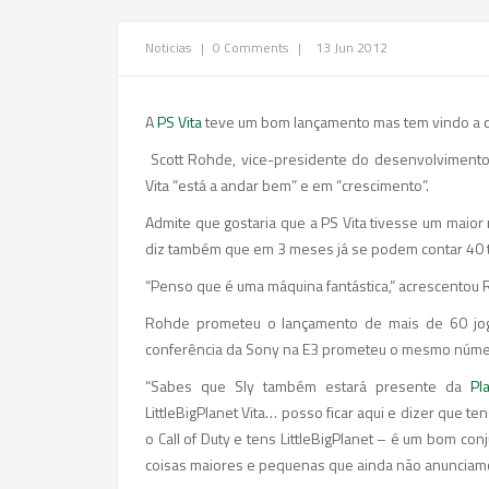
Noticias
|
0 Comments
|
13 Jun 2012
A
PS Vita
teve um bom lançamento mas tem vindo a ca
Scott Rohde, vice-presidente do desenvolvimento
Vita “está a andar bem” e em “crescimento”.
Admite que gostaria que a PS Vita tivesse um maio
diz também que em 3 meses já se podem contar 40 tí
“Penso que é uma máquina fantástica,” acrescentou
Rohde prometeu o lançamento de mais de 60 jogo
conferência da Sony na E3 prometeu o mesmo númer
“Sabes que Sly também estará presente da
Pl
LittleBigPlanet Vita… posso ficar aqui e dizer que ten
o Call of Duty e tens LittleBigPlanet – é um bom con
coisas maiores e pequenas que ainda não anunciamo